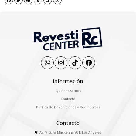
Información
Quiénes somos
Contacto
Política de Devoluciones y Reembolsos
Contacto
Av. Vicuña Mackenna 801, Los Angeles