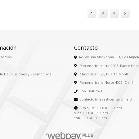
1
2
3
mación
Contacto
 somos
Av. Vicuña Mackenna 801, Los Angel
o
Panamericana sur 2205, Padre las c
 de Devoluciones y Reembolsos
Chorrillos 1323, Puerto Montt.
Panamericana Norte 4029, Chillán.
+56968467521
contacto@revesticenterchile.cl
Lun a Jue 09:00 a 18:00hrs
Vier 09:00 a 17:00hrs
Sab 10:00 a 13:00hrs