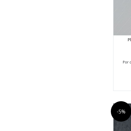
P
Por 
-5%