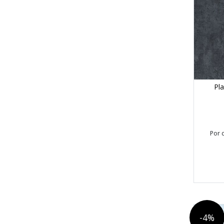
Pl
Por 
-4%