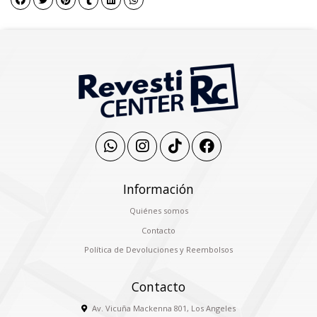
Información
Quiénes somos
Contacto
Política de Devoluciones y Reembolsos
Contacto
Av. Vicuña Mackenna 801, Los Angeles