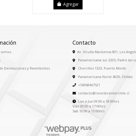
Agregar
mación
Contacto
 somos
Av. Vicuña Mackenna 801, Los Angel
o
Panamericana sur 2205, Padre las c
 de Devoluciones y Reembolsos
Chorrillos 1323, Puerto Montt.
Panamericana Norte 4029, Chillán.
+56968467521
contacto@revesticenterchile.cl
Lun a Jue 09:00 a 18:00hrs
Vier 09:00 a 17:00hrs
Sab 10:00 a 13:00hrs