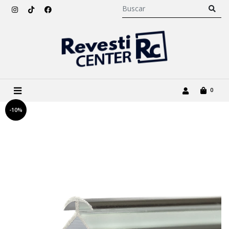
0
-10%