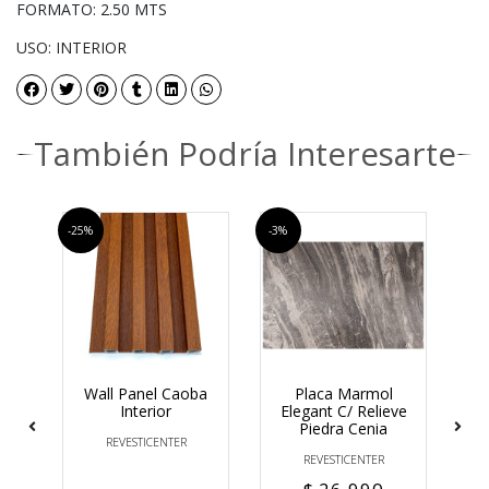
FORMATO: 2.50 MTS
USO: INTERIOR
También Podría Interesarte
-25%
-3%
-16%
el
Wall Panel Caoba
Placa Marmol
C
ts
Interior
Elegant C/ Relieve
A
Piedra Cenia
REVESTICENTER
REVESTICENTER