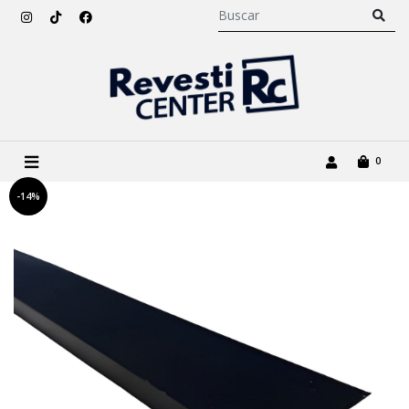
0
-14%