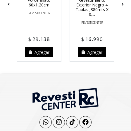
s
Porcelanato
Revestimiento
60x1,20cm
Exterior Negro 4
Tablas ,380mts X
REVESTICENTER
0,...
REVESTICENTER
 40
Po
$ 29.138
$ 16.990
Agregar
Agregar