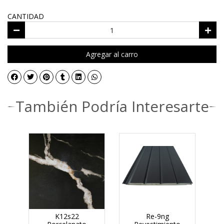
CANTIDAD
Agregar al carro
También Podría Interesarte
-14%
o
K12s22
Re-9ng
P