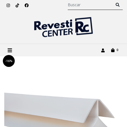
0
-16%