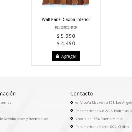
Wall Panel Caoba Interior
REVESTICENTER
$ 5.990
$ 4.490
Agregar
mación
Contacto
 somos
Av. Vicuña Mackenna 801, Los Angel
o
Panamericana sur 2205, Padre las c
 de Devoluciones y Reembolsos
Chorrillos 1323, Puerto Montt.
Panamericana Norte 4029, Chillán.