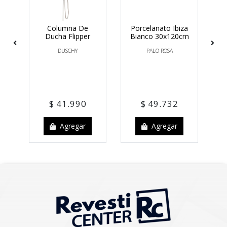
sa
Columna De
Porcelanato Ibiza
X
Ducha Flipper
Bianco 30x120cm
m
DUSCHY
PALO ROSA
 100
Po
$ 41.990
$ 49.732
Agregar
Agregar