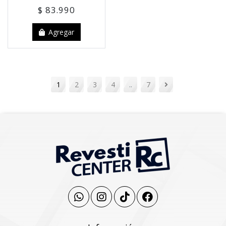
$ 83.990
Agregar
1
2
3
4
..
7