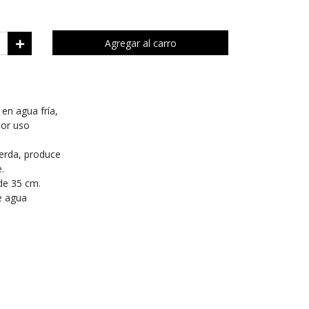
Agregar al carro
en agua fría,
por uso
uierda, produce
.
 de 35 cm.
e agua