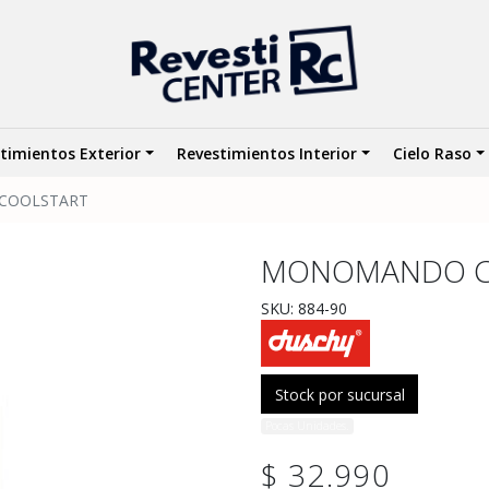
timientos Exterior
Revestimientos Interior
Cielo Raso
COOLSTART
MONOMANDO CO
SKU: 884-90
Stock por sucursal
Pocas Unidades.
$ 32.990