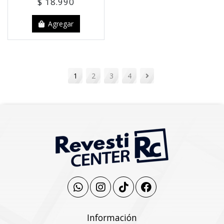
$ 18.990
Agregar
1
2
3
4
Información