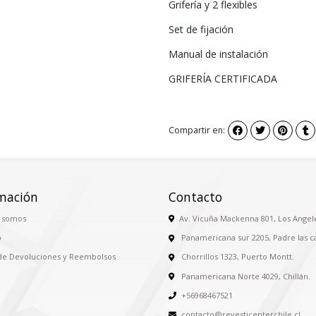
Grifería y 2 flexibles
Set de fijación
Manual de instalación
GRIFERÍA CERTIFICADA
Compartir en:
mación
Contacto
 somos
Av. Vicuña Mackenna 801, Los Angel
o
Panamericana sur 2205, Padre las c
 de Devoluciones y Reembolsos
Chorrillos 1323, Puerto Montt.
Panamericana Norte 4029, Chillán.
+56968467521
contacto@revesticenterchile.cl