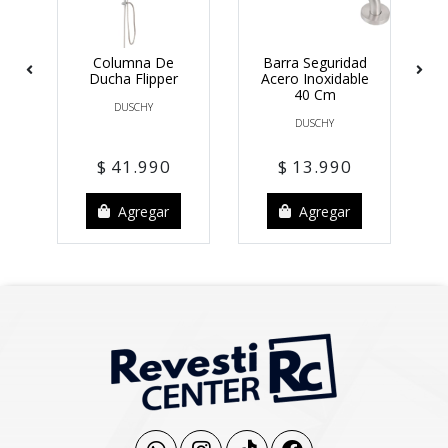
Columna De
Barra Seguridad
M
ea
Ducha Flipper
Acero Inoxidable
40 Cm
DUSCHY
DUSCHY
$ 41.990
$ 13.990
Agregar
Agregar