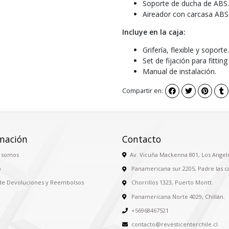
Soporte de ducha de ABS.
Aireador con carcasa ABS
Incluye en la caja:
Grifería, flexible y soporte.
Set de fijación para fitting
Manual de instalación.
Compartir en:
mación
Contacto
 somos
Av. Vicuña Mackenna 801, Los Angel
o
Panamericana sur 2205, Padre las c
 de Devoluciones y Reembolsos
Chorrillos 1323, Puerto Montt.
Panamericana Norte 4029, Chillán.
+56968467521
contacto@revesticenterchile.cl