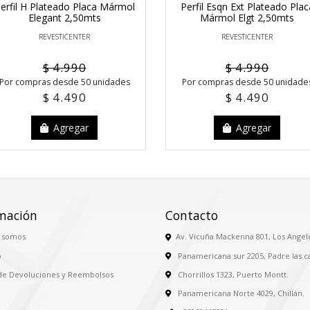
erfil H Plateado Placa Mármol
Perfil Esqn Ext Plateado Plac
Elegant 2,50mts
Mármol Elgt 2,50mts
REVESTICENTER
REVESTICENTER
$ 4.990
$ 4.990
Por compras desde 50 unidades
Por compras desde 50 unidade
$ 4.490
$ 4.490
Agregar
Agregar
mación
Contacto
 somos
Av. Vicuña Mackenna 801, Los Angel
o
Panamericana sur 2205, Padre las c
 de Devoluciones y Reembolsos
Chorrillos 1323, Puerto Montt.
Panamericana Norte 4029, Chillán.