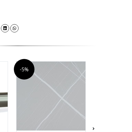
-5%
-5%