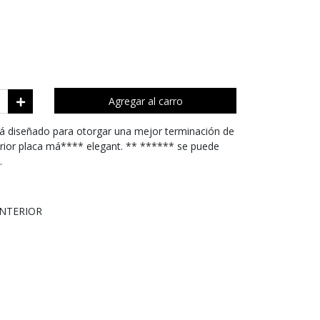
Agregar al carro
á diseñado para otorgar una mejor terminación de
erior placa má**** elegant. ** ****** se puede
.
INTERIOR