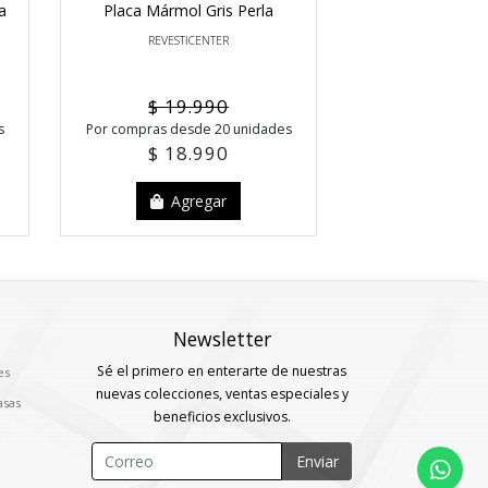
a
Placa Mármol Gris Perla
Placa Mármol I
REVESTICENTER
REVESTIC
$ 19.990
$ 19.
s
Por compras desde 20 unidades
Por compras desd
$ 18.990
$ 18.
Agregar
Agr
Newsletter
Sé el primero en enterarte de nuestras
es
nuevas colecciones, ventas especiales y
asas
beneficios exclusivos.
Enviar