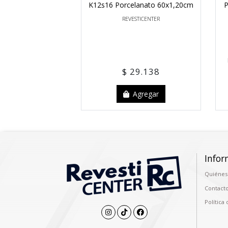
ato Brillant Pearl
K12s16 Porcelanato 60x1,20cm
P
0 1,44 M2
REVESTICENTER
OSHAN
11.506
$ 29.138
Agregar
Agregar
Infor
Quiénes
Contact
Política